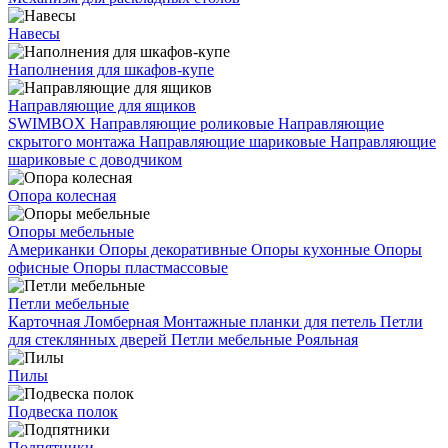
Навесы
Наполнения для шкафов-купе
Направляющие для ящиков
SWIMBOX
Направляющие роликовые
Направляющие
скрытого монтажа
Направляющие шариковые
Направляющие
шариковые с доводчиком
Опора колесная
Опоры мебельные
Американки
Опоры декоративные
Опоры кухонные
Опоры
офисные
Опоры пластмассовые
Петли мебельные
Карточная
Ломберная
Монтажные планки для петель
Петли
для стеклянных дверей
Петли мебельные
Рояльная
Пилы
Подвеска полок
Подпятники