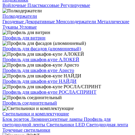
Войлочные
Пластмассовые
Регулируемые
Полкодержатели
Гвоздевые
Декоративные
Менсолодержатели
Металлические
Туканы
Угловые
Профиль для витрин
Профиль для фасадов (алюминиевый)
Профиль для шкафов-купе АЛОКЕЙ
Профиль для шкафов-купе Аристо
Профиль для шкафов-купе НАЙДИ
Профиль для шкафов-купе РОСЛА/СПРИНТ
Профиль соединительный
Светильники и комплектующие
Блок розеток
Люминесцентные лампы
Профиль для
светодиодной ленты
Светильники LED
Светодиодная лента
Точечные светильники