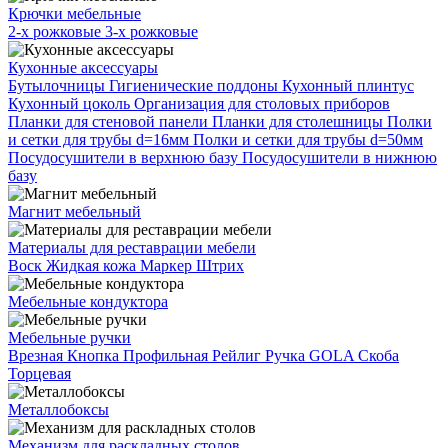
Крючки мебельные
2-х рожковые
3-х рожковые
Кухонные аксессуары
Бутылочницы
Гигиенические поддоны
Кухонный плинтус
Кухонный цоколь
Организация для столовых приборов
Планки для стеновой панели
Планки для столешницы
Полки
и сетки для трубы d=16мм
Полки и сетки для трубы d=50мм
Посудосушители в верхнюю базу
Посудосушители в нижнюю
базу
Магнит мебельный
Материалы для реставрации мебели
Воск
Жидкая кожа
Маркер
Штрих
Мебельные кондуктора
Мебельные ручки
Врезная
Кнопка
Профильная
Рейлиг
Ручка GOLA
Скоба
Торцевая
Металлобоксы
Механизм для раскладных столов