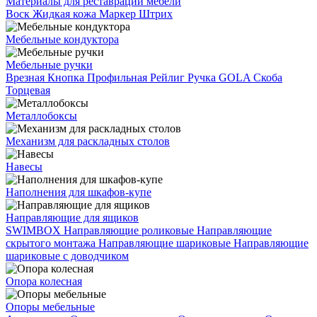
Материалы для реставрации мебели
Воск
Жидкая кожа
Маркер
Штрих
Мебельные кондуктора
Мебельные ручки
Врезная
Кнопка
Профильная
Рейлиг
Ручка GOLA
Скоба
Торцевая
Металлобоксы
Механизм для раскладных столов
Навесы
Наполнения для шкафов-купе
Направляющие для ящиков
SWIMBOX
Направляющие роликовые
Направляющие
скрытого монтажа
Направляющие шариковые
Направляющие
шариковые с доводчиком
Опора колесная
Опоры мебельные