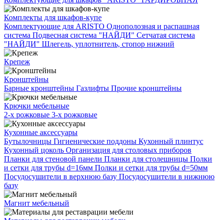
Комплекты для шкафов-купе
Комплектующие для ARISTO
Однополозная и распашная
система
Подвесная система "НАЙДИ"
Сетчатая система
"НАЙДИ"
Шлегель, уплотнитель, стопор нижний
Крепеж
Кронштейны
Барные кронштейны
Газлифты
Прочие кронштейны
Крючки мебельные
2-х рожковые
3-х рожковые
Кухонные аксессуары
Бутылочницы
Гигиенические поддоны
Кухонный плинтус
Кухонный цоколь
Организация для столовых приборов
Планки для стеновой панели
Планки для столешницы
Полки
и сетки для трубы d=16мм
Полки и сетки для трубы d=50мм
Посудосушители в верхнюю базу
Посудосушители в нижнюю
базу
Магнит мебельный