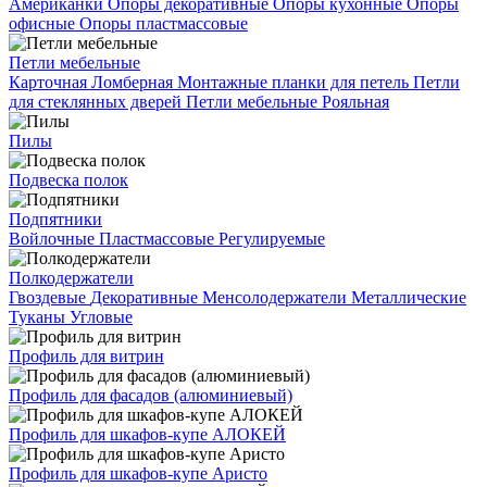
Американки
Опоры декоративные
Опоры кухонные
Опоры
офисные
Опоры пластмассовые
Петли мебельные
Карточная
Ломберная
Монтажные планки для петель
Петли
для стеклянных дверей
Петли мебельные
Рояльная
Пилы
Подвеска полок
Подпятники
Войлочные
Пластмассовые
Регулируемые
Полкодержатели
Гвоздевые
Декоративные
Менсолодержатели
Металлические
Туканы
Угловые
Профиль для витрин
Профиль для фасадов (алюминиевый)
Профиль для шкафов-купе АЛОКЕЙ
Профиль для шкафов-купе Аристо