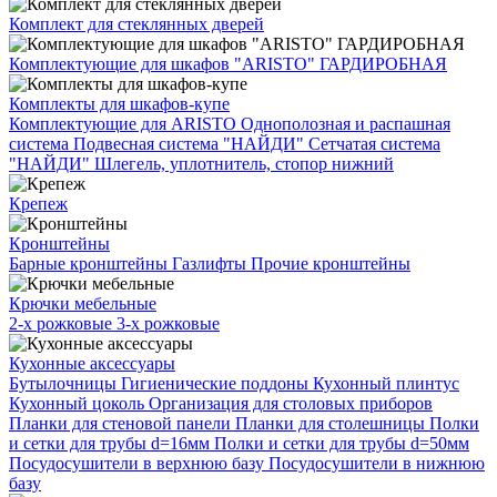
Комплект для стеклянных дверей
Комплектующие для шкафов "ARISTO" ГАРДИРОБНАЯ
Комплекты для шкафов-купе
Комплектующие для ARISTO
Однополозная и распашная
система
Подвесная система "НАЙДИ"
Сетчатая система
"НАЙДИ"
Шлегель, уплотнитель, стопор нижний
Крепеж
Кронштейны
Барные кронштейны
Газлифты
Прочие кронштейны
Крючки мебельные
2-х рожковые
3-х рожковые
Кухонные аксессуары
Бутылочницы
Гигиенические поддоны
Кухонный плинтус
Кухонный цоколь
Организация для столовых приборов
Планки для стеновой панели
Планки для столешницы
Полки
и сетки для трубы d=16мм
Полки и сетки для трубы d=50мм
Посудосушители в верхнюю базу
Посудосушители в нижнюю
базу