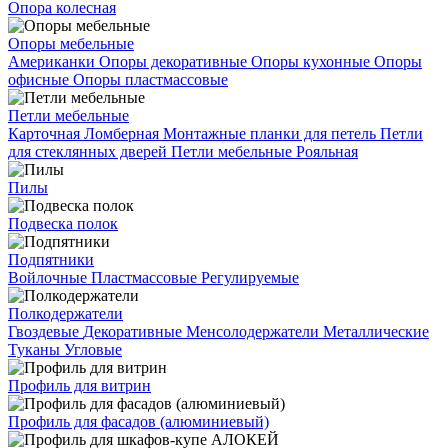
Опора колесная
Опоры мебельные
Американки
Опоры декоративные
Опоры кухонные
Опоры
офисные
Опоры пластмассовые
Петли мебельные
Карточная
Ломберная
Монтажные планки для петель
Петли
для стеклянных дверей
Петли мебельные
Рояльная
Пилы
Подвеска полок
Подпятники
Войлочные
Пластмассовые
Регулируемые
Полкодержатели
Гвоздевые
Декоративные
Менсолодержатели
Металлические
Туканы
Угловые
Профиль для витрин
Профиль для фасадов (алюминиевый)