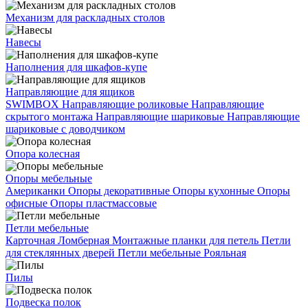
Механизм для раскладных столов
Навесы
Наполнения для шкафов-купе
Направляющие для ящиков
SWIMBOX
Направляющие роликовые
Направляющие
скрытого монтажа
Направляющие шариковые
Направляющие
шариковые с доводчиком
Опора колесная
Опоры мебельные
Американки
Опоры декоративные
Опоры кухонные
Опоры
офисные
Опоры пластмассовые
Петли мебельные
Карточная
Ломберная
Монтажные планки для петель
Петли
для стеклянных дверей
Петли мебельные
Рояльная
Пилы
Подвеска полок