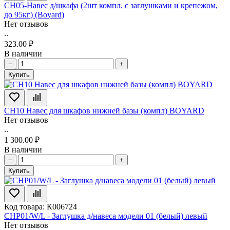
CH05-Навес д/шкафа (2шт компл. с заглушками и крепежом,
до 95кг) (Boyard)
Нет отзывов
..
323.00 ₽
В наличии
−
+
Купить
CH10 Навес для шкафов нижней базы (компл) BOYARD
Нет отзывов
..
1 300.00 ₽
В наличии
−
+
Купить
Код товара: К006724
CHP01/W/L - Заглушка д/навеса модели 01 (белый) левый
Нет отзывов