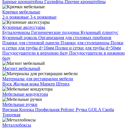
Барные кронштейны
Газлифты
Прочие кронштейны
Крючки мебельные
2-х рожковые
3-х рожковые
Кухонные аксессуары
Бутылочницы
Гигиенические поддоны
Кухонный плинтус
Кухонный цоколь
Организация для столовых приборов
Планки для стеновой панели
Планки для столешницы
Полки
и сетки для трубы d=16мм
Полки и сетки для трубы d=50мм
Посудосушители в верхнюю базу
Посудосушители в нижнюю
базу
Магнит мебельный
Материалы для реставрации мебели
Воск
Жидкая кожа
Маркер
Штрих
Мебельные кондуктора
Мебельные ручки
Врезная
Кнопка
Профильная
Рейлиг
Ручка GOLA
Скоба
Торцевая
Металлобоксы