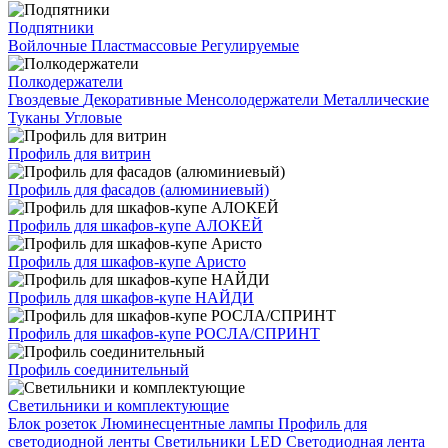
Подпятники
Войлочные
Пластмассовые
Регулируемые
Полкодержатели
Гвоздевые
Декоративные
Менсолодержатели
Металлические
Туканы
Угловые
Профиль для витрин
Профиль для фасадов (алюминиевый)
Профиль для шкафов-купе АЛОКЕЙ
Профиль для шкафов-купе Аристо
Профиль для шкафов-купе НАЙДИ
Профиль для шкафов-купе РОСЛА/СПРИНТ
Профиль соединительный
Светильники и комплектующие
Блок розеток
Люминесцентные лампы
Профиль для
светодиодной ленты
Светильники LED
Светодиодная лента