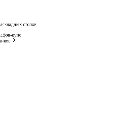
раскладных столов
кафов-купе
щиков