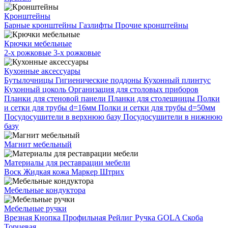
Кронштейны
Барные кронштейны
Газлифты
Прочие кронштейны
Крючки мебельные
2-х рожковые
3-х рожковые
Кухонные аксессуары
Бутылочницы
Гигиенические поддоны
Кухонный плинтус
Кухонный цоколь
Организация для столовых приборов
Планки для стеновой панели
Планки для столешницы
Полки
и сетки для трубы d=16мм
Полки и сетки для трубы d=50мм
Посудосушители в верхнюю базу
Посудосушители в нижнюю
базу
Магнит мебельный
Материалы для реставрации мебели
Воск
Жидкая кожа
Маркер
Штрих
Мебельные кондуктора
Мебельные ручки
Врезная
Кнопка
Профильная
Рейлиг
Ручка GOLA
Скоба
Торцевая