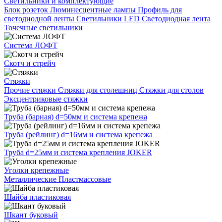
Светильники и комплектующие
Блок розеток
Люминесцентные лампы
Профиль для
светодиодной ленты
Светильники LED
Светодиодная лента
Точечные светильники
Система ЛОФТ
Скотч и стрейч
Стяжки
Прочие стяжки
Стяжки для столешниц
Стяжки для столов
Эксцентриковые стяжки
Труба (барная) d=50мм и система крепежа
Труба (рейлинг) d=16мм и система крепежа
Труба d=25мм и система крепления JOKER
Уголки крепежные
Металлические
Пластмассовые
Шайба пластиковая
Шкант буковый