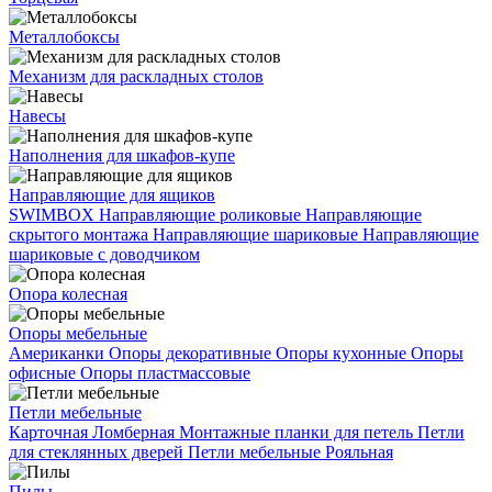
Металлобоксы
Механизм для раскладных столов
Навесы
Наполнения для шкафов-купе
Направляющие для ящиков
SWIMBOX
Направляющие роликовые
Направляющие
скрытого монтажа
Направляющие шариковые
Направляющие
шариковые с доводчиком
Опора колесная
Опоры мебельные
Американки
Опоры декоративные
Опоры кухонные
Опоры
офисные
Опоры пластмассовые
Петли мебельные
Карточная
Ломберная
Монтажные планки для петель
Петли
для стеклянных дверей
Петли мебельные
Рояльная
Пилы