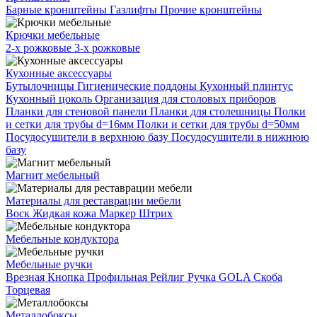
Барные кронштейны
Газлифты
Прочие кронштейны
Крючки мебельные
2-х рожковые
3-х рожковые
Кухонные аксессуары
Бутылочницы
Гигиенические поддоны
Кухонный плинтус
Кухонный цоколь
Организация для столовых приборов
Планки для стеновой панели
Планки для столешницы
Полки
и сетки для трубы d=16мм
Полки и сетки для трубы d=50мм
Посудосушители в верхнюю базу
Посудосушители в нижнюю
базу
Магнит мебельный
Материалы для реставрации мебели
Воск
Жидкая кожа
Маркер
Штрих
Мебельные кондуктора
Мебельные ручки
Врезная
Кнопка
Профильная
Рейлиг
Ручка GOLA
Скоба
Торцевая
Металлобоксы