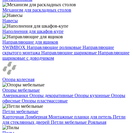
Механизм для раскладных столов
Навесы
Наполнения для шкафов-купе
Направляющие для ящиков
SWIMBOX
Направляющие роликовые
Направляющие
скрытого монтажа
Направляющие шариковые
Направляющие
шариковые с доводчиком
Опора колесная
Опоры мебельные
Американки
Опоры декоративные
Опоры кухонные
Опоры
офисные
Опоры пластмассовые
Петли мебельные
Карточная
Ломберная
Монтажные планки для петель
Петли
для стеклянных дверей
Петли мебельные
Рояльная
Пилы