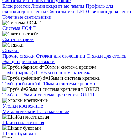
Светильники и комплектующие
Блок розеток
Люминесцентные лампы
Профиль для
светодиодной ленты
Светильники LED
Светодиодная лента
Точечные светильники
Система ЛОФТ
Скотч и стрейч
Стяжки
Прочие стяжки
Стяжки для столешниц
Стяжки для столов
Эксцентриковые стяжки
Труба (барная) d=50мм и система крепежа
Труба (рейлинг) d=16мм и система крепежа
Труба d=25мм и система крепления JOKER
Уголки крепежные
Металлические
Пластмассовые
Шайба пластиковая
Шкант буковый