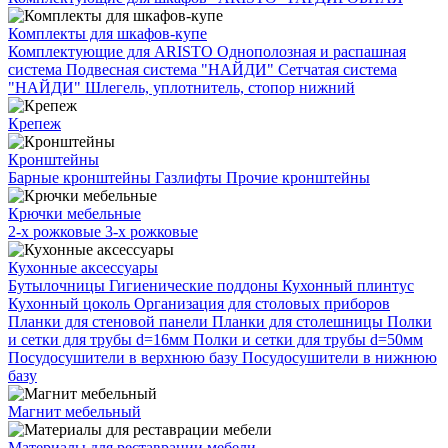
Комплекты для шкафов-купе
Комплектующие для ARISTO
Однополозная и распашная
система
Подвесная система "НАЙДИ"
Сетчатая система
"НАЙДИ"
Шлегель, уплотнитель, стопор нижний
Крепеж
Кронштейны
Барные кронштейны
Газлифты
Прочие кронштейны
Крючки мебельные
2-х рожковые
3-х рожковые
Кухонные аксессуары
Бутылочницы
Гигиенические поддоны
Кухонный плинтус
Кухонный цоколь
Организация для столовых приборов
Планки для стеновой панели
Планки для столешницы
Полки
и сетки для трубы d=16мм
Полки и сетки для трубы d=50мм
Посудосушители в верхнюю базу
Посудосушители в нижнюю
базу
Магнит мебельный
Материалы для реставрации мебели