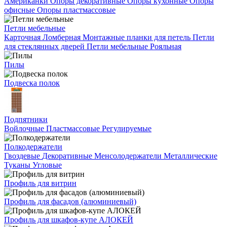
Американки
Опоры декоративные
Опоры кухонные
Опоры
офисные
Опоры пластмассовые
Петли мебельные
Карточная
Ломберная
Монтажные планки для петель
Петли
для стеклянных дверей
Петли мебельные
Рояльная
Пилы
Подвеска полок
Подпятники
Войлочные
Пластмассовые
Регулируемые
Полкодержатели
Гвоздевые
Декоративные
Менсолодержатели
Металлические
Туканы
Угловые
Профиль для витрин
Профиль для фасадов (алюминиевый)
Профиль для шкафов-купе АЛОКЕЙ