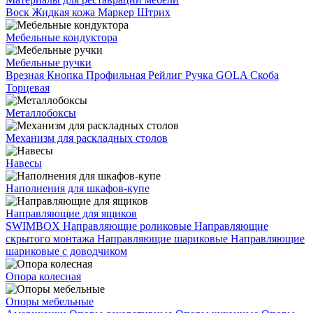
Воск
Жидкая кожа
Маркер
Штрих
Мебельные кондуктора
Мебельные ручки
Врезная
Кнопка
Профильная
Рейлиг
Ручка GOLA
Скоба
Торцевая
Металлобоксы
Механизм для раскладных столов
Навесы
Наполнения для шкафов-купе
Направляющие для ящиков
SWIMBOX
Направляющие роликовые
Направляющие
скрытого монтажа
Направляющие шариковые
Направляющие
шариковые с доводчиком
Опора колесная
Опоры мебельные